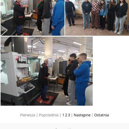
Pierwsza |
Poprzednia |
1
2
3
|
Następne
|
Ostatnia