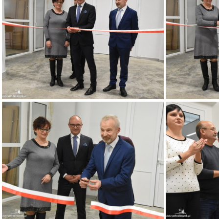
1
2
7