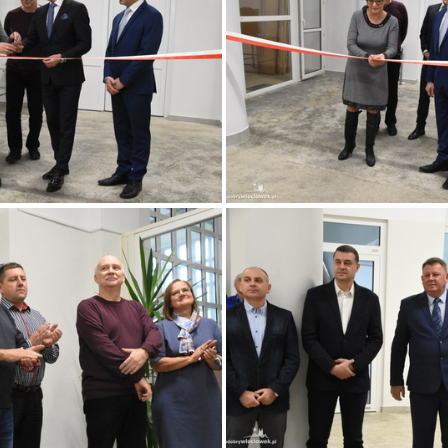
3
4
5
8
9